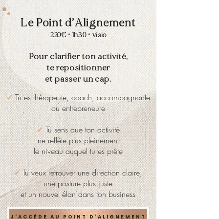
Le Point d’Alignement
220€ • 1h30 • visio
Pour clarifier ton activité,
te repositionner
et passer un cap.
✔
Tu es thérapeute, coach, accompagnante
ou entrepreneure
✔
Tu sens que ton activité
ne reflète plus pleinement
le niveau auquel tu es prête
✔
Tu veux retrouver une direction claire,
une posture plus juste
et un nouvel élan dans ton business
J'ACCÈDE AU POINT D'ALIGNEMENT