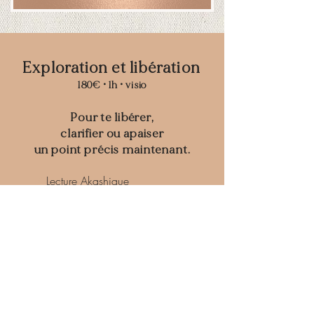
Exploration et libération
180€ • 1h • visio
Pour te libérer,
clarifier ou apaiser
un point précis maintenant.
✔
Lecture Akashique​
✔
Libération
transgénérationnelle
✔
Constellation systémique
✔
Libération de lien karmique​
✔
Kundalini Healing Activation​
✔
Soin de la Rose